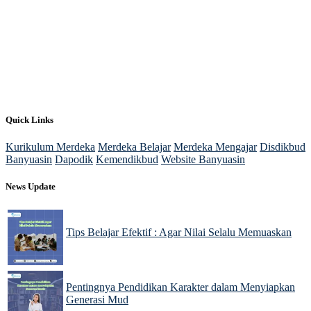
Quick Links
Kurikulum Merdeka
Merdeka Belajar
Merdeka Mengajar
Disdikbud
Banyuasin
Dapodik
Kemendikbud
Website Banyuasin
News Update
Tips Belajar Efektif : Agar Nilai Selalu Memuaskan
22 Nov 2024
Pentingnya Pendidikan Karakter dalam Menyiapkan
Generasi Mud